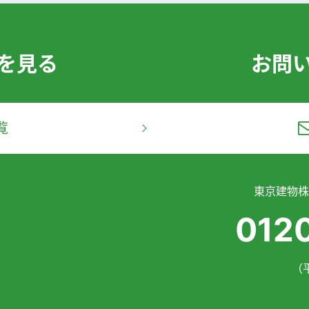
を見る
お問
覧
東京建物株
012
（平