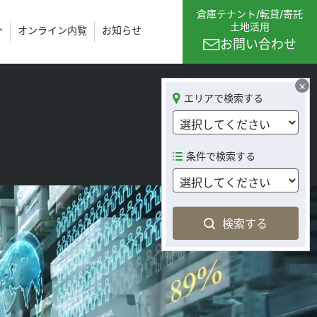
倉庫テナント
/
転貸/寄託
土地活用
介
オンライン内覧
お知らせ
お問い合わせ
×
エリアで検索する
条件で検索する
検索する