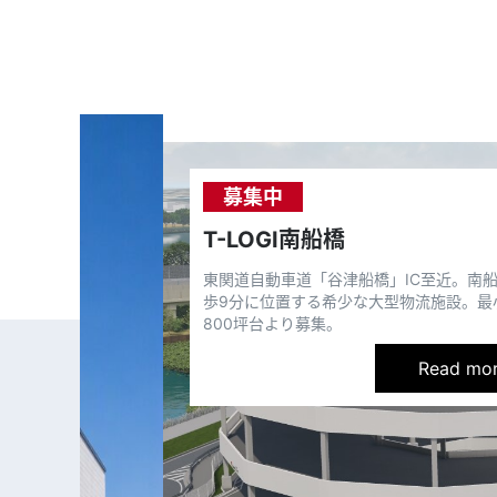
募集中
T-LOGI南船橋
東関道自動車道「谷津船橋」IC至近。南
歩9分に位置する希少な大型物流施設。最
800坪台より募集。
Read mo