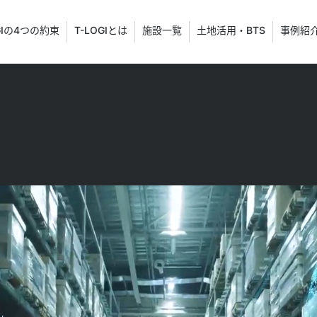
GIの4つの約束
T-LOGIとは
施設一覧
土地活用・BTS
事例紹