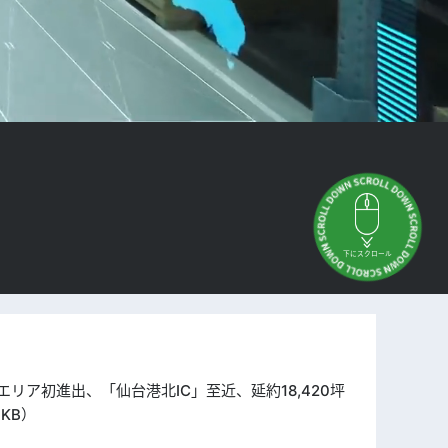
下にスクロール
北エリア初進出、「仙台港北IC」至近、延約18,420坪
KB）