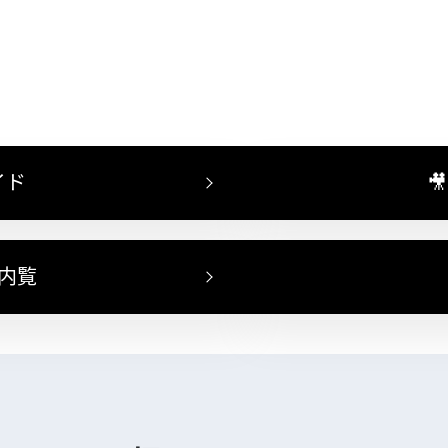
イド

ン内覧