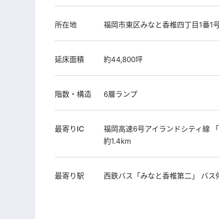
所在地
福岡市東区みなと香椎四丁目1番1
延床面積
約44,800坪
階数・構造
6層ランプ
最寄りIC
福岡高速6号アイランドシティ線 
約1.4km
最寄り駅
西鉄バス「みなと香椎第二」 バス停