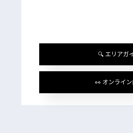
🔍 エリアガ
👀 オンライ