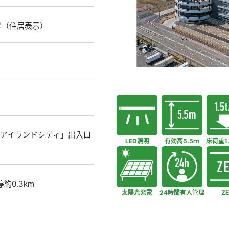
号（住居表示）
「アイランドシティ」出入口
LED照明
有効高5.5ｍ
床荷重1
約0.3km
太陽光発電
24時間有人管理
ZE