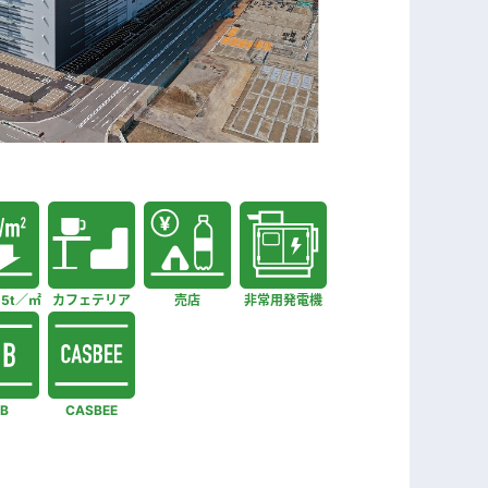
.5t／㎡
カフェテリア
売店
非常用発電機
B
CASBEE