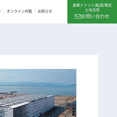
倉庫テナント
/
転貸/寄託
土地活用
介
オンライン内覧
お知らせ
お問い合わせ